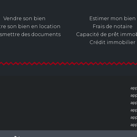
Vendre son bien
Estimer mon bien
re son bien en location
Frais de notaire
nsmettre des documents
Capacité de prêt immob
Crédit immobilier
app
app
app
app
app
app