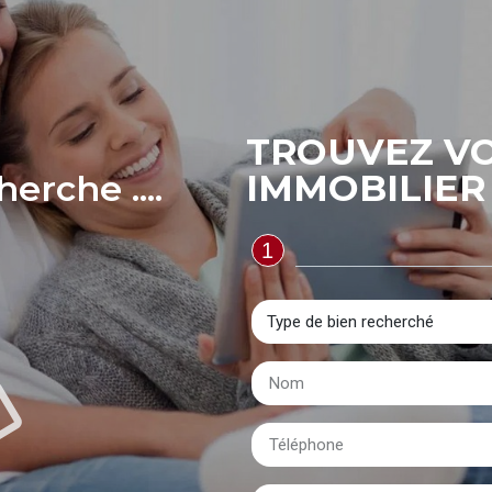
TROUVEZ VO
IMMOBILIER 
erche ....
1