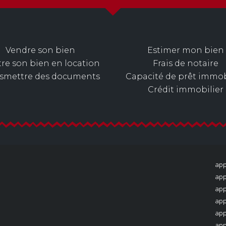
Vendre son bien
Estimer mon bien
re son bien en location
Frais de notaire
nsmettre des documents
Capacité de prêt immob
Crédit immobilier
app
app
app
app
app
app