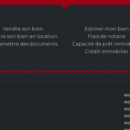
Vendre son bien
Estimer mon bien
re son bien en location
Frais de notaire
nsmettre des documents
Capacité de prêt immob
Crédit immobilier
app
app
app
app
app
app